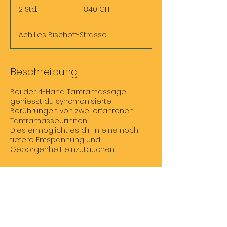
Schweizer
2 Std.
2
840 CHF
Franken
S
t
Achilles Bischoff-Strasse
d
.
Beschreibung
Bei der 4-Hand Tantramassage
geniesst du synchronisierte
Berührungen von zwei erfahrenen
Tantramasseur:innen.
Dies ermöglicht es dir, in eine noch
tiefere Entspannung und
Geborgenheit einzutauchen.
Kontaktangaben
Achilles Bischoff-Strasse, Basel,
Switzerland