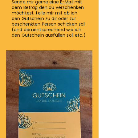
Sende mir gerne eine
E-Mail
mit
dem Betrag den du verschenken
möchtest, teile mir mit ob ich
den Gutschein zu dir oder zur
beschenkten Person schicken soll
(und dementsprechend wie ich
den Gutschein ausfüllen soll etc.)