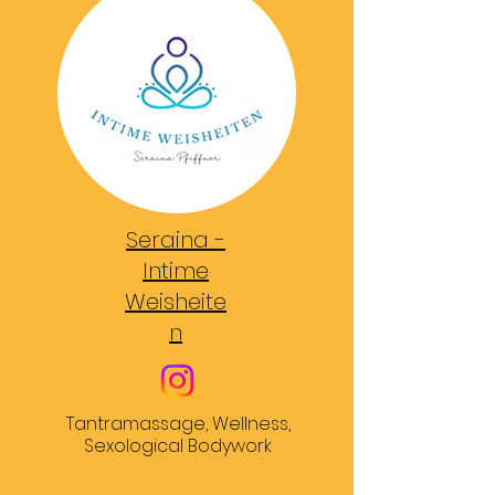
Seraina -
Intim
e
Weisheite
n
Tantramassage, Wellness,
Sexological Bodywork